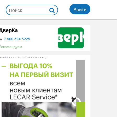
Войти
ДверКа
7 900 524 5225
Рекомендуем
ЕКЛАМА • HTTPS://GUSAR.LECAR.RU/