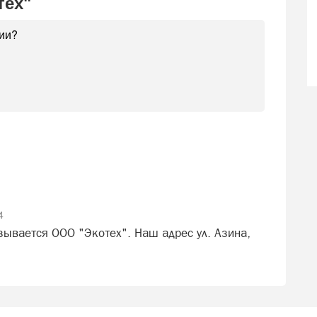
тех"
4
ывается ООО "Экотех". Наш адрес ул. Азина,